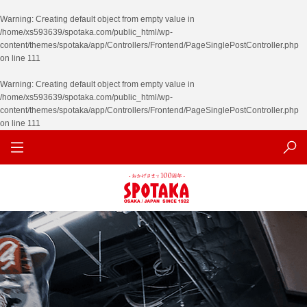
Warning
: Creating default object from empty value in
/home/xs593639/spotaka.com/public_html/wp-
content/themes/spotaka/app/Controllers/Frontend/PageSinglePostController.php
on line
111
Warning
: Creating default object from empty value in
/home/xs593639/spotaka.com/public_html/wp-
content/themes/spotaka/app/Controllers/Frontend/PageSinglePostController.php
on line
111