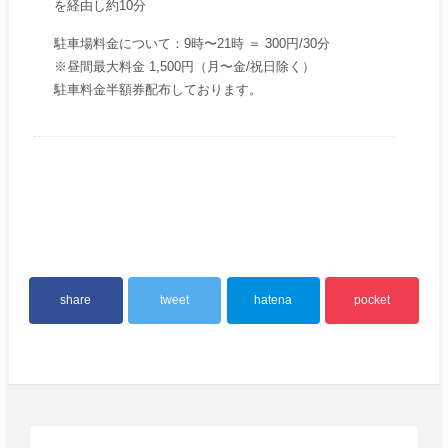
を経由し約10分
駐車場料金について：9時〜21時 ＝ 300円/30分
※昼間最大料金 1,500円（月〜金/祝日除く）
駐車料金半額券配布しております。
share
tweet
hatena
pocket